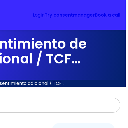
Login
Try consentmanager
Book a call
ntimiento de
ional / TCF…
entimiento adicional / TCF…