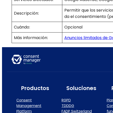
Permitir que los servici
Descripción:
da el consentimiento (pe
Cuándo:
Opcional
Más información:
Anuncios limitados de G
Productos
Soluciones
Consent
RGPD
Pla
Management
TDDDG
Co
Platform
FADP Switzerland
fun