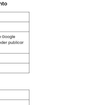
nto
de Google
oder publicar