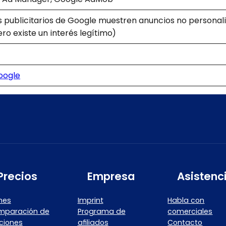
os publicitarios de Google muestren anuncios no personali
ro existe un interés legítimo)
oogle
Precios
Empresa
Asistenc
nes
Imprint
Habla con
mparación de
Programa de
comerciales
ciones
afiliados
Contacto