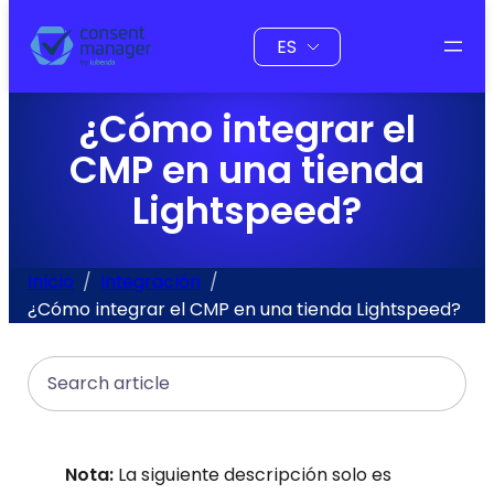
al
Elegir
contenido
un
idioma
¿Cómo integrar el
CMP en una tienda
Lightspeed?
Inicio
Integración
¿Cómo integrar el CMP en una tienda Lightspeed?
Search
Nota:
La siguiente descripción solo es