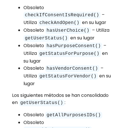
Obsoleto
–
checkIfConsentIsRequired()
Utiliza
en su lugar
checkAndOpen()
Obsoleto
– Utiliza
hasUserChoice()
en su lugar
getUserStatus()
Obsoleto
–
hasPurposeConsent()
Utiliza
en
getStatusForPurpose()
su lugar
Obsoleto
–
hasVendorConsent()
Utiliza
en su
getStatusForVendor()
lugar
Los siguientes métodos se han consolidado
en
:
getUserStatus()
Obsoleto
getAllPurposesIDs()
Obsoleto