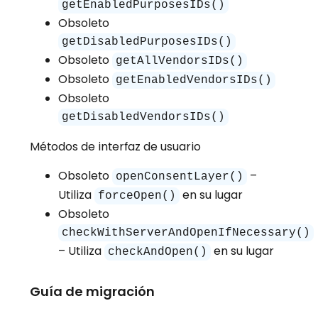
getEnabledPurposesIDs()
Obsoleto
getDisabledPurposesIDs()
Obsoleto
getAllVendorsIDs()
Obsoleto
getEnabledVendorsIDs()
Obsoleto
getDisabledVendorsIDs()
Métodos de interfaz de usuario
Obsoleto
–
openConsentLayer()
Utiliza
en su lugar
forceOpen()
Obsoleto
checkWithServerAndOpenIfNecessary()
– Utiliza
en su lugar
checkAndOpen()
Guía de migración