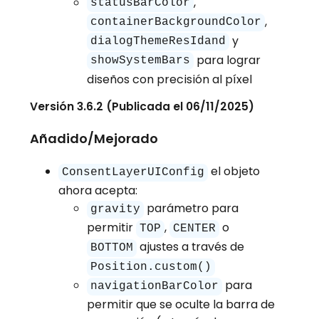
,
statusBarColor
,
containerBackgroundColor
y
dialogThemeResIdand
para lograr
showSystemBars
diseños con precisión al píxel
Versión 3.6.2 (Publicada el 06/11/2025)
Añadido/Mejorado
el objeto
ConsentLayerUIConfig
ahora acepta:
parámetro para
gravity
permitir
,
o
TOP
CENTER
ajustes a través de
BOTTOM
Position.custom()
para
navigationBarColor
permitir que se oculte la barra de