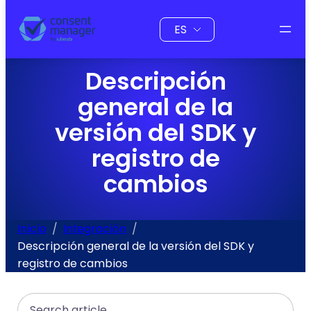
al
Elegir
contenido
un
idioma
Descripción
general de la
versión del SDK y
registro de
cambios
Inicio
Integración
Descripción general de la versión del SDK y
registro de cambios
Search